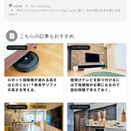
HOME
リノベのコラム
尺モジュールとメーターモジュールはこんなに違う。9㎝の差は大きな差になる
のか？
こちらの記事もおすすめ
リノベのコラム
リノベのコラム
ロボット掃除機が通れる高さ
壁掛けテレビを取り付けるに
はどのくらい？家具やソファ
は下地補強が必要になるので
の高さを考える。
設計段階で考えておく。
リノベのコラム
リノベのコラム