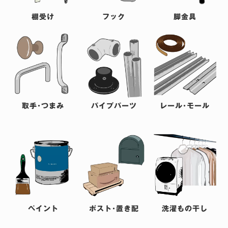
棚受け
フック
脚金具
取手･つまみ
パイプパーツ
レール･モール
ペイント
ポスト･置き配
洗濯もの干し