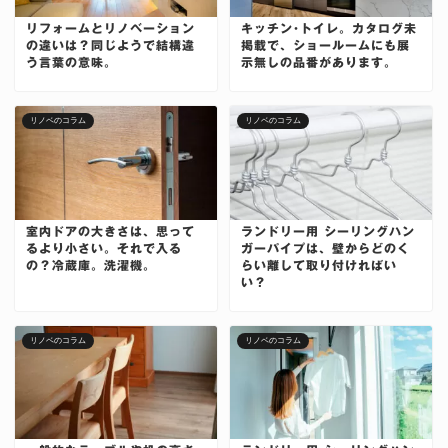
リフォームとリノベーション
キッチン･トイレ。カタログ未
の違いは？同じようで結構違
掲載で、ショールームにも展
う言葉の意味。
示無しの品番があります。
リノベのコラム
リノベのコラム
室内ドアの大きさは、思って
ランドリー用 シーリングハン
るより小さい。それで入る
ガーパイプは、壁からどのく
の？冷蔵庫。洗濯機。
らい離して取り付ければい
い？
リノベのコラム
リノベのコラム